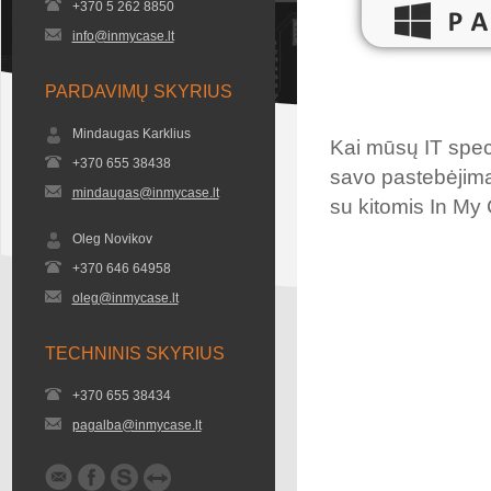
+370 5 262 8850
info@inmycase.lt
PARDAVIMŲ SKYRIUS
Mindaugas Karklius
Kai mūsų IT speci
+370 655 38438
savo pastebėjimai
mindaugas@inmycase.lt
su kitomis In My
Oleg Novikov
+370 646 64958
oleg@inmycase.lt
TECHNINIS SKYRIUS
+370 655 38434
pagalba@inmycase.lt