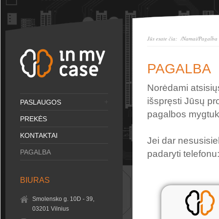
Jūs esate čia:
/Namai
/Pagalba
PAGALBA
Norėdami atsisių
išspręsti Jūsų p
PASLAUGOS
pagalbos mygtuką 
PREKĖS
KONTAKTAI
Jei dar nesusisie
PAGALBA
padaryti telefon
BIURAS
Smolensko g. 10D - 39,
03201 Vilnius